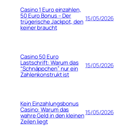
Casino 1 Euro einzahlen,
50 Euro Bonus – Der
15/05/2026
trügerische Jackpot, den
keiner braucht
Casino 50 Euro
Lastschrift: Warum das
15/05/2026
“Schnäppchen” nur ein
Zahlenkonstrukt ist
Kein Einzahlungsbonus
Casino: Warum das
15/05/2026
wahre Geld in den kleinen
Zeilen liegt