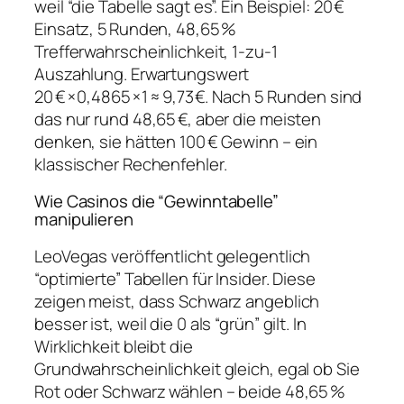
weil “die Tabelle sagt es”. Ein Beispiel: 20 €
Einsatz, 5 Runden, 48,65 %
Trefferwahrscheinlichkeit, 1‑zu‑1
Auszahlung. Erwartungswert
20 € × 0,4865 × 1 ≈ 9,73 €. Nach 5 Runden sind
das nur rund 48,65 €, aber die meisten
denken, sie hätten 100 € Gewinn – ein
klassischer Rechenfehler.
Wie Casinos die “Gewinntabelle”
manipulieren
LeoVegas veröffentlicht gelegentlich
“optimierte” Tabellen für Insider. Diese
zeigen meist, dass Schwarz angeblich
besser ist, weil die 0 als “grün” gilt. In
Wirklichkeit bleibt die
Grundwahrscheinlichkeit gleich, egal ob Sie
Rot oder Schwarz wählen – beide 48,65 %