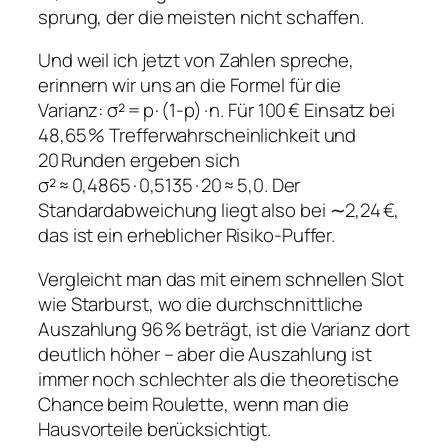
sprung, der die meisten nicht schaffen.
Und weil ich jetzt von Zahlen spreche,
erinnern wir uns an die Formel für die
Varianz: σ² = p · (1‑p) · n. Für 100 € Einsatz bei
48,65 % Trefferwahrscheinlichkeit und
20 Runden ergeben sich
σ² ≈ 0,4865 · 0,5135 · 20 ≈ 5,0. Der
Standardabweichung liegt also bei ∼2,24 €,
das ist ein erheblicher Risiko‑Puffer.
Vergleicht man das mit einem schnellen Slot
wie Starburst, wo die durchschnittliche
Auszahlung 96 % beträgt, ist die Varianz dort
deutlich höher – aber die Auszahlung ist
immer noch schlechter als die theoretische
Chance beim Roulette, wenn man die
Hausvorteile berücksichtigt.