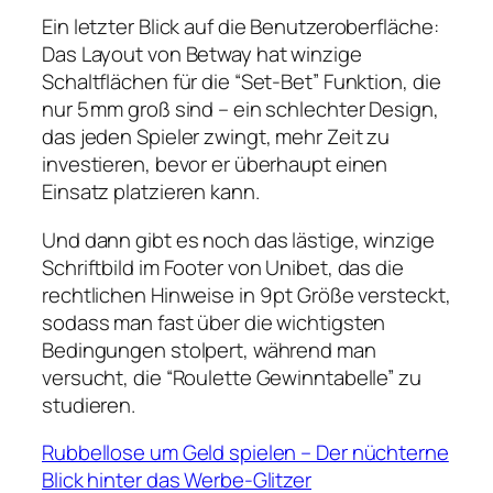
Ein letzter Blick auf die Benutzeroberfläche:
Das Layout von Betway hat winzige
Schaltflächen für die “Set‑Bet” Funktion, die
nur 5 mm groß sind – ein schlechter Design,
das jeden Spieler zwingt, mehr Zeit zu
investieren, bevor er überhaupt einen
Einsatz platzieren kann.
Und dann gibt es noch das lästige, winzige
Schriftbild im Footer von Unibet, das die
rechtlichen Hinweise in 9 pt Größe versteckt,
sodass man fast über die wichtigsten
Bedingungen stolpert, während man
versucht, die “Roulette Gewinntabelle” zu
studieren.
Rubbellose um Geld spielen – Der nüchterne
Blick hinter das Werbe-Glitzer