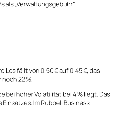
Bs als „Verwaltungsgebühr“
ro Los fällt von 0,50 € auf 0,45 €, das
r noch 22 %.
bei hoher Volatilität bei 4 % liegt. Das
es Einsatzes. Im Rubbel‑Business