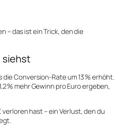
– das ist ein Trick, den die
 siehst
s die Conversion‑Rate um 13 % erhöht.
 1,2 % mehr Gewinn pro Euro ergeben,
 verloren hast – ein Verlust, den du
egt.