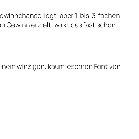
Gewinnchance liegt, aber 1‑bis‑3‑fachen
en Gewinn erzielt, wirkt das fast schon
 einem winzigen, kaum lesbaren Font von