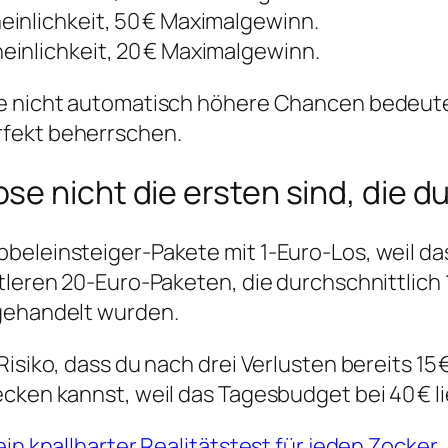
inlichkeit, 50 € Maximalgewinn.
einlichkeit, 20 € Maximalgewinn.
e nicht automatisch höhere Chancen bedeuten 
rfekt beherrschen.
e nicht die ersten sind, die du
beleinsteiger‑Pakete mit 1‑Euro‑Los, weil da
ttleren 20‑Euro‑Paketen, die durchschnittlich
sgehandelt wurden.
isiko, dass du nach drei Verlusten bereits 15 €
cken kannst, weil das Tagesbudget bei 40 € li
in knallharter Realitätstest für jeden Zocker