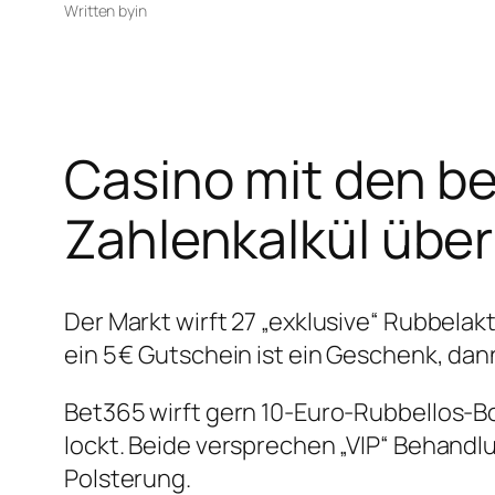
Written by
in
Casino mit den be
Zahlenkalkül über
Der Markt wirft 27 „exklusive“ Rubbelakt
ein 5 € Gutschein ist ein Geschenk, dann
Bet365 wirft gern 10‑Euro‑Rubbellos‑B
lockt. Beide versprechen „VIP“ Behandl
Polsterung.