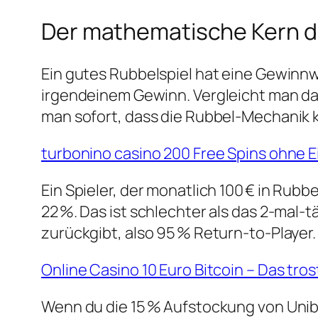
Der mathematische Kern d
Ein gutes Rubbelspiel hat eine Gewinnwa
irgendeinem Gewinn. Vergleicht man das
man sofort, dass die Rubbel‑Mechanik 
turbonino casino 200 Free Spins ohne 
Ein Spieler, der monatlich 100 € in Rubbe
22 %. Das ist schlechter als das 2‑mal‑t
zurückgibt, also 95 % Return‑to‑Player.
Online Casino 10 Euro Bitcoin – Das tro
Wenn du die 15 % Aufstockung von Unib