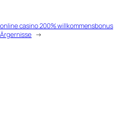
s online casino 200% willkommensbonus
 Ärgernisse
→