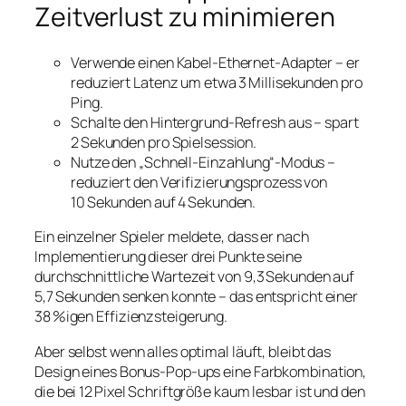
Zeitverlust zu minimieren
Verwende einen Kabel‑Ethernet‑Adapter – er
reduziert Latenz um etwa 3 Millisekunden pro
Ping.
Schalte den Hintergrund‑Refresh aus – spart
2 Sekunden pro Spielsession.
Nutze den „Schnell‑Einzahlung“‑Modus –
reduziert den Verifizierungsprozess von
10 Sekunden auf 4 Sekunden.
Ein einzelner Spieler meldete, dass er nach
Implementierung dieser drei Punkte seine
durchschnittliche Wartezeit von 9,3 Sekunden auf
5,7 Sekunden senken konnte – das entspricht einer
38 %igen Effizienzsteigerung.
Aber selbst wenn alles optimal läuft, bleibt das
Design eines Bonus‑Pop‑ups eine Farbkombination,
die bei 12 Pixel Schriftgröße kaum lesbar ist und den