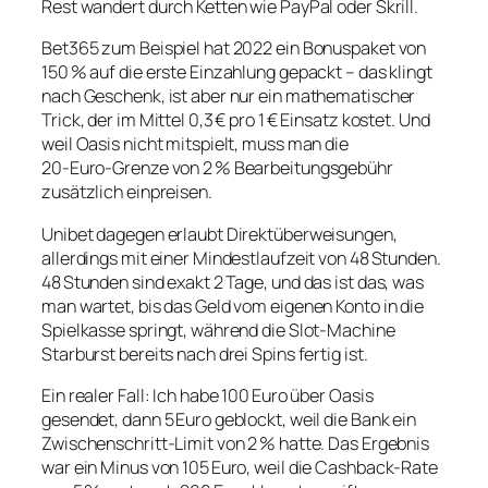
Rest wandert durch Ketten wie PayPal oder Skrill.
Bet365 zum Beispiel hat 2022 ein Bonuspaket von
150 % auf die erste Einzahlung gepackt – das klingt
nach Geschenk, ist aber nur ein mathematischer
Trick, der im Mittel 0,3 € pro 1 € Einsatz kostet. Und
weil Oasis nicht mitspielt, muss man die
20‑Euro‑Grenze von 2 % Bearbeitungsgebühr
zusätzlich einpreisen.
Unibet dagegen erlaubt Direktüberweisungen,
allerdings mit einer Mindestlaufzeit von 48 Stunden.
48 Stunden sind exakt 2 Tage, und das ist das, was
man wartet, bis das Geld vom eigenen Konto in die
Spielkasse springt, während die Slot‑Machine
Starburst bereits nach drei Spins fertig ist.
Ein realer Fall: Ich habe 100 Euro über Oasis
gesendet, dann 5 Euro geblockt, weil die Bank ein
Zwischenschritt‑Limit von 2 % hatte. Das Ergebnis
war ein Minus von 105 Euro, weil die Cashback‑Rate