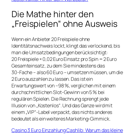
Die Mathe hinter den
„Freispielen“ ohne Ausweis
Wenn ein Anbieter 20 Freispiele ohne
Identitätsnachweis lockt, klingt das verlockend, bis
man die Umsatzbedingungen berücksichtigt:
20 Freispiele × 0,02 Euro Einsatz pro Spin = 2 Euro
Gesamteinsatz, zu dem Sie mindestens das
30‑Fache – also 60 Euro – umsetzen müssen, um die
2 Euro auszahlen zu lassen. Das ist ein
Erwartungswert von –98 %, verglichen mit einem
durchschnittlichen Slot‑Gewinn von 5 % bei
regulären Spielen. Die Rechnung sprengt jede
Illusion von „Kostenlos“. Und das Ganze wird mit
einem „VIP“‑Label verpackt, das nichts anderes
bedeutet als ein weiteres Marketing‑Gimmick.
Casino 3 Euro Einzahlung Cashlib: Warum das kleine