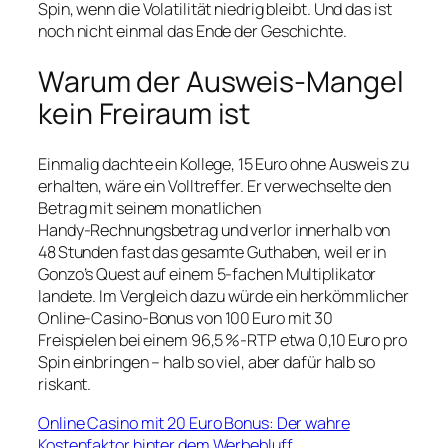
Spin, wenn die Volatilität niedrig bleibt. Und das ist
noch nicht einmal das Ende der Geschichte.
Warum der Ausweis‑Mangel
kein Freiraum ist
Einmalig dachte ein Kollege, 15 Euro ohne Ausweis zu
erhalten, wäre ein Volltreffer. Er verwechselte den
Betrag mit seinem monatlichen
Handy‑Rechnungsbetrag und verlor innerhalb von
48 Stunden fast das gesamte Guthaben, weil er in
Gonzo’s Quest auf einem 5‑fachen Multiplikator
landete. Im Vergleich dazu würde ein herkömmlicher
Online‑Casino‑Bonus von 100 Euro mit 30
Freispielen bei einem 96,5 %‑RTP etwa 0,10 Euro pro
Spin einbringen – halb so viel, aber dafür halb so
riskant.
Online Casino mit 20 Euro Bonus: Der wahre
Kostenfaktor hinter dem Werbebluff