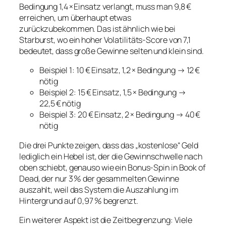
Bedingung 1,4 × Einsatz verlangt, muss man 9,8 €
erreichen, um überhaupt etwas
zurückzubekommen. Das ist ähnlich wie bei
Starburst, wo ein hoher Volatilitäts‑Score von 7,1
bedeutet, dass große Gewinne selten und klein sind.
Beispiel 1: 10 € Einsatz, 1,2 × Bedingung → 12 €
nötig
Beispiel 2: 15 € Einsatz, 1,5 × Bedingung →
22,5 € nötig
Beispiel 3: 20 € Einsatz, 2 × Bedingung → 40 €
nötig
Die drei Punkte zeigen, dass das „kostenlose“ Geld
lediglich ein Hebel ist, der die Gewinnschwelle nach
oben schiebt, genauso wie ein Bonus‑Spin in Book of
Dead, der nur 3 % der gesammelten Gewinne
auszahlt, weil das System die Auszahlung im
Hintergrund auf 0,97 % begrenzt.
Ein weiterer Aspekt ist die Zeitbegrenzung: Viele