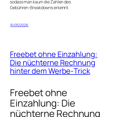
sodass man kaum die Zahlen des
Gebühren‑Breakdowns erkennt.
15/05/2026
Freebet ohne Einzahlung:
Die nüchterne Rechnung
hinter dem Werbe‑Trick
Freebet ohne
Einzahlung: Die
nüchterne Rechnung