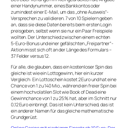
einer Handynummer, eines Bankkontos oder
zumindest einer E‑Mail, um das „ohne Ausweis“-
Versprechen zu validieren. 7 von 10 Spielern geben
an, dass sie diese Daten bereits beim ersten Login
preisgeben, selbst wenn sie nur ein Paar Freispiele
wollten. Der Unterschied zwischen einem echten
5‑Euro‑Bonus und einer gefälschten „Freipartner“-
Aktion misst sich oft an der Länge des Formulars –
37 Felder versus 12.
Für alle, die glauben, dass ein kostenloser Spin das
gleiche ist wie ein Lottogewinn, hier ein kurzer
Vergleich: Ein Lottoschein kostet 2 Euro und hat eine
Chance von 1 zu 140 Mio., während ein freier Spin bei
einem hochvolatilen Slot wie Book of Dead eine
Gewinnchance von 1 zu 25 % hat, aber im Schnitt nur
0,12 Euro einbringt. Das ist kein Unterschied, das ist
ein anderer Namen für das gleiche mathematische
Grundgerüst.