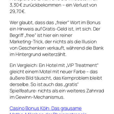
3,30 € zurückbekommen – ein Verlust von
29,70 €.
Wer glaubt, dass das „freier“ Wort im Bonus
ein Hinweis auf Gratis‑Geld ist, irrt sich. Der
Begriff „free“ ist hier ein reiner
Marketing‑Trick, der nichts als die Illusion
von Geschenken verkauft, während die Bank
im Hintergrund weiterzählt.
Ein Vergleich: Ein Hotel mit „VIP Treatment“
gleicht einem Motel mit neuer Farbe – das
äußere Bild täuscht, das Kernproblem bleibt
derselbe. So ist auch das „gratis“
Spielfeature: nichts als ein weiteres Zahnrad
im Gewinn‑Mechanismus.
Casino Bonus Köln: Das grausame