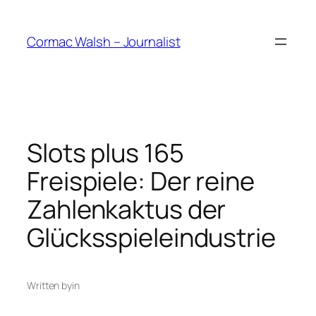
Skip
to
Cormac Walsh – Journalist
content
Slots plus 165
Freispiele: Der reine
Zahlenkaktus der
Glücksspieleindustrie
Written by
in