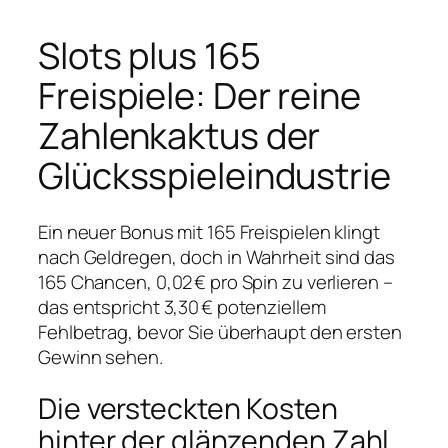
Slots plus 165
Freispiele: Der reine
Zahlenkaktus der
Glücksspieleindustrie
Ein neuer Bonus mit 165 Freispielen klingt
nach Geldregen, doch in Wahrheit sind das
165 Chancen, 0,02 € pro Spin zu verlieren –
das entspricht 3,30 € potenziellem
Fehlbetrag, bevor Sie überhaupt den ersten
Gewinn sehen.
Die versteckten Kosten
hinter der glänzenden Zahl