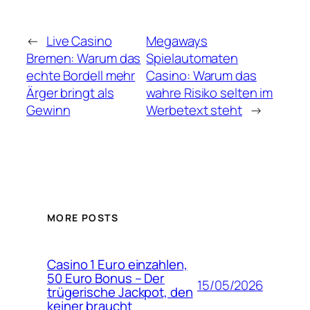
←
Live Casino
Megaways
Bremen: Warum das
Spielautomaten
echte Bordell mehr
Casino: Warum das
Ärger bringt als
wahre Risiko selten im
Gewinn
Werbetext steht
→
MORE POSTS
Casino 1 Euro einzahlen,
50 Euro Bonus – Der
15/05/2026
trügerische Jackpot, den
keiner braucht