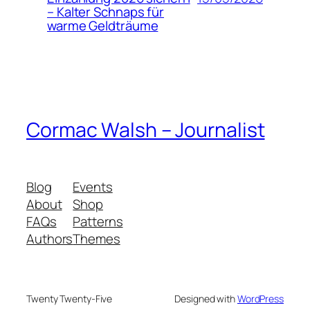
– Kalter Schnaps für
warme Geldträume
Cormac Walsh – Journalist
Blog
Events
About
Shop
FAQs
Patterns
Authors
Themes
Twenty Twenty-Five
Designed with
WordPress