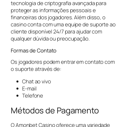
tecnologia de criptografia avançada para
proteger as informações pessoais e
financeiras dos jogadores. Além disso, o
casino conta com uma equipe de suporte ao
cliente disponível 24/7 para ajudar com
qualquer dúvida ou preocupação.
Formas de Contato
Os jogadores podem entrar em contato com
o suporte através de:
Chat ao vivo
E-mail
Telefone
Métodos de Pagamento
O Amonbet Casino oferece uma variedade