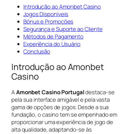
Introdução ao Amonbet Casino
Jogos Disponíveis
Bônus e Promoções
Segurança e Suporte ao Cliente
Métodos de Pagamento
Experiência do Usuário
Conclusão
Introdução ao Amonbet
Casino
A
Amonbet Casino Portugal
destaca-se
pela sua interface amigável e pela vasta
gama de opções de jogos. Desde a sua
fundação, o casino tem se empenhado em
proporcionar uma experiência de jogo de
alta qualidade, adaptando-se às