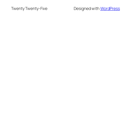
Twenty Twenty-Five
Designed with
WordPress