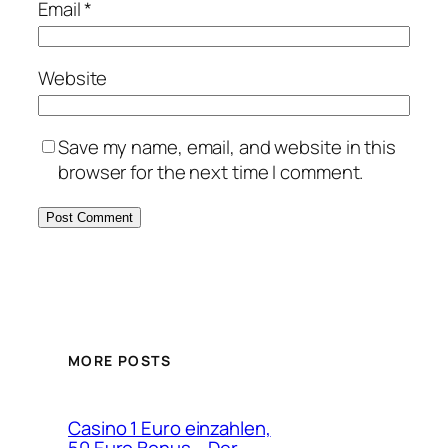
Email
*
Website
Save my name, email, and website in this
browser for the next time I comment.
MORE POSTS
Casino 1 Euro einzahlen,
50 Euro Bonus – Der