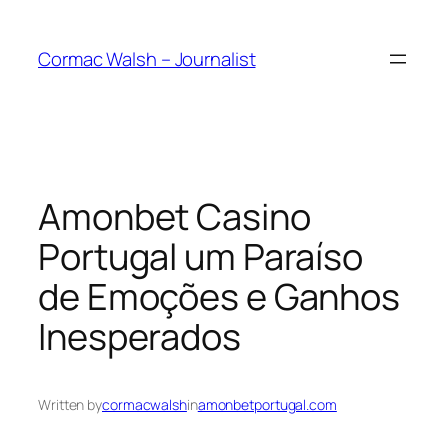
Skip
to
Cormac Walsh – Journalist
content
Amonbet Casino
Portugal um Paraíso
de Emoções e Ganhos
Inesperados
Written by
cormacwalsh
in
amonbetportugal.com