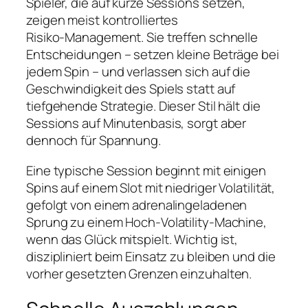
Spieler, die auf kurze Sessions setzen,
zeigen meist kontrolliertes
Risiko‑Management. Sie treffen schnelle
Entscheidungen – setzen kleine Beträge bei
jedem Spin – und verlassen sich auf die
Geschwindigkeit des Spiels statt auf
tiefgehende Strategie. Dieser Stil hält die
Sessions auf Minutenbasis, sorgt aber
dennoch für Spannung.
Eine typische Session beginnt mit einigen
Spins auf einem Slot mit niedriger Volatilität,
gefolgt von einem adrenalingeladenen
Sprung zu einem Hoch‑Volatility‑Machine,
wenn das Glück mitspielt. Wichtig ist,
diszipliniert beim Einsatz zu bleiben und die
vorher gesetzten Grenzen einzuhalten.