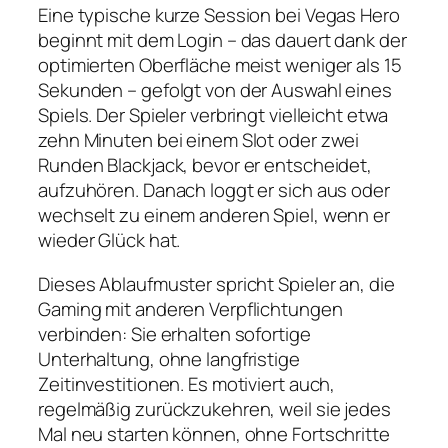
Eine typische kurze Session bei Vegas Hero
beginnt mit dem Login – das dauert dank der
optimierten Oberfläche meist weniger als 15
Sekunden – gefolgt von der Auswahl eines
Spiels. Der Spieler verbringt vielleicht etwa
zehn Minuten bei einem Slot oder zwei
Runden Blackjack, bevor er entscheidet,
aufzuhören. Danach loggt er sich aus oder
wechselt zu einem anderen Spiel, wenn er
wieder Glück hat.
Dieses Ablaufmuster spricht Spieler an, die
Gaming mit anderen Verpflichtungen
verbinden: Sie erhalten sofortige
Unterhaltung, ohne langfristige
Zeitinvestitionen. Es motiviert auch,
regelmäßig zurückzukehren, weil sie jedes
Mal neu starten können, ohne Fortschritte