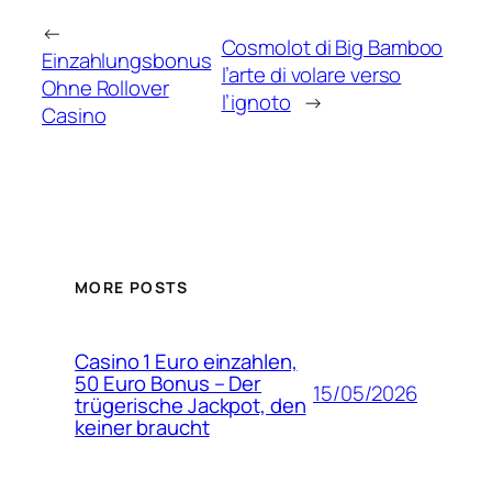
←
Cosmolot di Big Bamboo
Einzahlungsbonus
l’arte di volare verso
Ohne Rollover
l’ignoto
→
Casino
MORE POSTS
Casino 1 Euro einzahlen,
50 Euro Bonus – Der
15/05/2026
trügerische Jackpot, den
keiner braucht