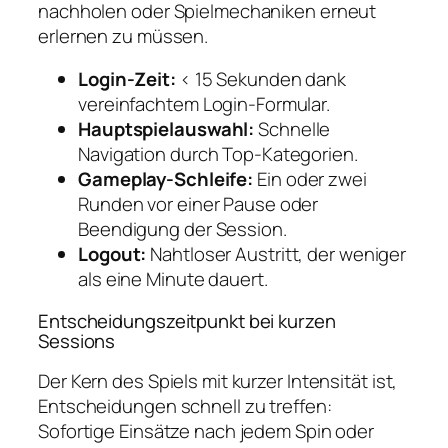
nachholen oder Spielmechaniken erneut
erlernen zu müssen.
Login-Zeit:
< 15 Sekunden dank
vereinfachtem Login-Formular.
Hauptspielauswahl:
Schnelle
Navigation durch Top-Kategorien.
Gameplay-Schleife:
Ein oder zwei
Runden vor einer Pause oder
Beendigung der Session.
Logout:
Nahtloser Austritt, der weniger
als eine Minute dauert.
Entscheidungszeitpunkt bei kurzen
Sessions
Der Kern des Spiels mit kurzer Intensität ist,
Entscheidungen schnell zu treffen:
Sofortige Einsätze nach jedem Spin oder