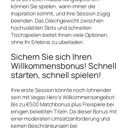
können Sie spielen, wann immer die
Inspiration kommt, und Ihre Session zügig
beenden. Das Gleichgewicht zwischen
hochvolatilen Slots und schnellen
Tischspielen bietet Ihnen viele Optionen,
ohne Ihr Erlebnis zu überladen.
Sichern Sie sich Ihren
Willkommensbonus! Schnell
starten, schnell spielen!
Ihre erste Session könnte noch lohnender
sein mit Vegas Hero’s Willkommensangebot:
Bis zu €500 Matchbonus plus Freispiele bei
einigen beliebten Titeln. Da dieser Bonus mit
einer moderaten Umsatzanforderung und
keinen Beschränkungen bei