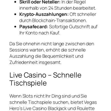
Skrill oder Neteller:
In der Regel
innerhalb von 24 Stunden bearbeitet.
Krypto-Auszahlungen:
Oft schneller
durch Blockchain-Transaktionen.
Paysafecard:
Sofortige Gutschrift auf
Ihr Konto nach Kauf.
Da Sie ohnehin nicht lange zwischen den
Sessions warten, erhöht die schnelle
Auszahlung die Bequemlichkeit und
Zufriedenheit insgesamt.
Live Casino – Schnelle
Tischspiele
Wenn Slots nicht Ihr Ding sind und Sie
schnelle Tischspiele suchen, bietet Vegas
Hero’s Live Casino Blackjack und Roulette