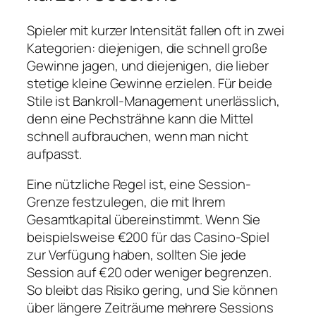
Spieler mit kurzer Intensität fallen oft in zwei
Kategorien: diejenigen, die schnell große
Gewinne jagen, und diejenigen, die lieber
stetige kleine Gewinne erzielen. Für beide
Stile ist Bankroll-Management unerlässlich,
denn eine Pechsträhne kann die Mittel
schnell aufbrauchen, wenn man nicht
aufpasst.
Eine nützliche Regel ist, eine Session-
Grenze festzulegen, die mit Ihrem
Gesamtkapital übereinstimmt. Wenn Sie
beispielsweise €200 für das Casino-Spiel
zur Verfügung haben, sollten Sie jede
Session auf €20 oder weniger begrenzen.
So bleibt das Risiko gering, und Sie können
über längere Zeiträume mehrere Sessions