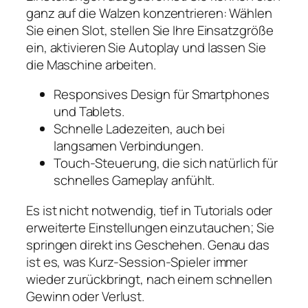
ganz auf die Walzen konzentrieren: Wählen
Sie einen Slot, stellen Sie Ihre Einsatzgröße
ein, aktivieren Sie Autoplay und lassen Sie
die Maschine arbeiten.
Responsives Design für Smartphones
und Tablets.
Schnelle Ladezeiten, auch bei
langsamen Verbindungen.
Touch-Steuerung, die sich natürlich für
schnelles Gameplay anfühlt.
Es ist nicht notwendig, tief in Tutorials oder
erweiterte Einstellungen einzutauchen; Sie
springen direkt ins Geschehen. Genau das
ist es, was Kurz‑Session-Spieler immer
wieder zurückbringt, nach einem schnellen
Gewinn oder Verlust.