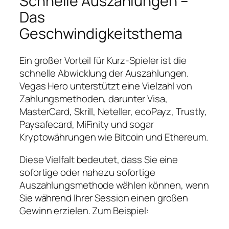
Schnelle Auszahlungen –
Das
Geschwindigkeitsthema
Ein großer Vorteil für Kurz‑Spieler ist die
schnelle Abwicklung der Auszahlungen.
Vegas Hero unterstützt eine Vielzahl von
Zahlungsmethoden, darunter Visa,
MasterCard, Skrill, Neteller, ecoPayz, Trustly,
Paysafecard, MiFinity und sogar
Kryptowährungen wie Bitcoin und Ethereum.
Diese Vielfalt bedeutet, dass Sie eine
sofortige oder nahezu sofortige
Auszahlungsmethode wählen können, wenn
Sie während Ihrer Session einen großen
Gewinn erzielen. Zum Beispiel: