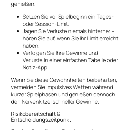
genießen.
Setzen Sie vor Spielbeginn ein Tages-
oder Session-Limit.
Jagen Sie Verluste niemals hinterher –
hören Sie auf, wenn Sie Ihr Limit erreicht
haben.
Verfolgen Sie Ihre Gewinne und
Verluste in einer einfachen Tabelle oder
Notiz-App.
Wenn Sie diese Gewohnheiten beibehalten,
vermeiden Sie impulsives Wetten während
kurzer Spielphasen und genießen dennoch
den Nervenkitzel schneller Gewinne.
Risikobereitschaft &
Entscheidungszeitpunkt