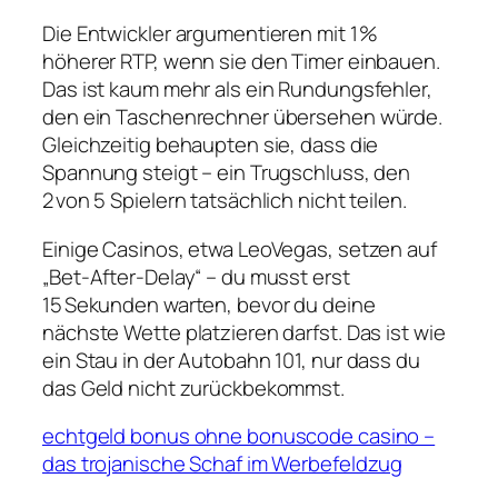
Die Entwickler argumentieren mit 1 %
höherer RTP, wenn sie den Timer einbauen.
Das ist kaum mehr als ein Rundungsfehler,
den ein Taschenrechner übersehen würde.
Gleichzeitig behaupten sie, dass die
Spannung steigt – ein Trugschluss, den
2 von 5 Spielern tatsächlich nicht teilen.
Einige Casinos, etwa LeoVegas, setzen auf
„Bet‑After‑Delay“ – du musst erst
15 Sekunden warten, bevor du deine
nächste Wette platzieren darfst. Das ist wie
ein Stau in der Autobahn 101, nur dass du
das Geld nicht zurückbekommst.
echtgeld bonus ohne bonuscode casino –
das trojanische Schaf im Werbefeldzug