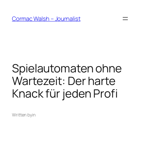
Skip
to
Cormac Walsh – Journalist
content
Spielautomaten ohne
Wartezeit: Der harte
Knack für jeden Profi
Written by
in