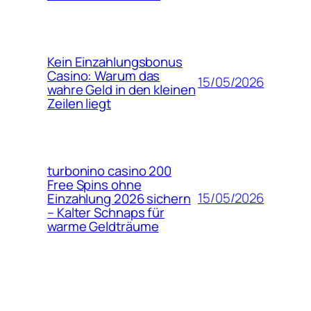
Kein Einzahlungsbonus
Casino: Warum das
15/05/2026
wahre Geld in den kleinen
Zeilen liegt
turbonino casino 200
Free Spins ohne
15/05/2026
Einzahlung 2026 sichern
– Kalter Schnaps für
warme Geldträume