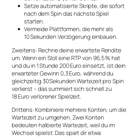
Setze automatisierte Skripte, die sofort
nach dem Spin das nächste Spiel
starten.
Vermeide Plattformen, die mehr als
10 Sekunden Verzögerung einbauen.
Zweitens: Rechne deine erwartete Rendite
um. Wenn ein Slot eine RTP von 96,5 % hat
und du in 1 Stunde 200 Euro einsetzt, ist dein
erwarteter Gewinn 0,3 Euro, während du
gleichzeitig 30 Sekunden Wartezeit pro Spin
verlierst – das summiert sich schnell zu
18 Euro verlorener Spielzeit.
Drittens: Kombiniere mehrere Konten, um die
Wartezeit zu umgehen. Zwei Konten
bedeuten halbierte Wartezeit, weil du im
Wechsel spielst. Das spart dir etwa