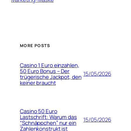
MORE POSTS
Casino 1 Euro einzahlen,
50 Euro Bonus – Der
15/05/2026
trügerische Jackpot, den
keiner braucht
Casino 50 Euro
Lastschrift: Warum das
15/05/2026
“Schnäppchen” nur ein
Zahlenkonstrukt ist