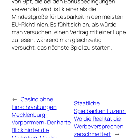
von 9 pt, die bei den Bonusbedingungen
verwendet wird, ist kleiner als die
Mindestgröße für Lesbarkeit in den meisten
EU‑Richtlinien. Es fühlt sich an, als würde
man versuchen, einen Vertrag mit einer Lupe
zu lesen, während man gleichzeitig
versucht, das nächste Spiel zu starten.
←
Casino ohne
Staatliche
Einschränkungen
Spielbanken Luzern:
Mecklenburg-
Wo die Realität die
Vorpommern: Der harte
Werbeversprechen
Blick hinter die
zerschmettert
→
Marketing‑Maske