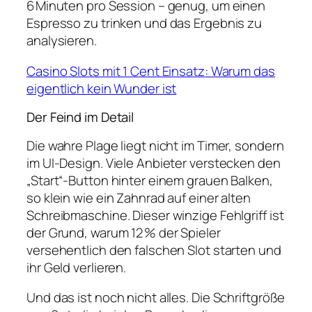
6 Minuten pro Session – genug, um einen
Espresso zu trinken und das Ergebnis zu
analysieren.
Casino Slots mit 1 Cent Einsatz: Warum das
eigentlich kein Wunder ist
Der Feind im Detail
Die wahre Plage liegt nicht im Timer, sondern
im UI‑Design. Viele Anbieter verstecken den
„Start“-Button hinter einem grauen Balken,
so klein wie ein Zahnrad auf einer alten
Schreibmaschine. Dieser winzige Fehlgriff ist
der Grund, warum 12 % der Spieler
versehentlich den falschen Slot starten und
ihr Geld verlieren.
Und das ist noch nicht alles. Die Schriftgröße