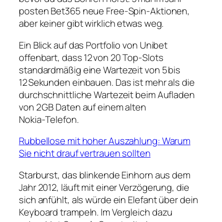
posten Bet365 neue Free‑Spin‑Aktionen,
aber keiner gibt wirklich etwas weg.
Ein Blick auf das Portfolio von Unibet
offenbart, dass 12 von 20 Top‑Slots
standardmäßig eine Wartezeit von 5 bis
12 Sekunden einbauen. Das ist mehr als die
durchschnittliche Wartezeit beim Aufladen
von 2 GB Daten auf einem alten
Nokia‑Telefon.
Rubbellose mit hoher Auszahlung: Warum
Sie nicht drauf vertrauen sollten
Starburst, das blinkende Einhorn aus dem
Jahr 2012, läuft mit einer Verzögerung, die
sich anfühlt, als würde ein Elefant über dein
Keyboard trampeln. Im Vergleich dazu