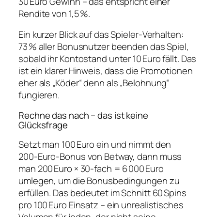
30 Euro Gewinn – das entspricht einer
Rendite von 1,5 %.
Ein kurzer Blick auf das Spieler‑Verhalten:
73 % aller Bonusnutzer beenden das Spiel,
sobald ihr Kontostand unter 10 Euro fällt. Das
ist ein klarer Hinweis, dass die Promotionen
eher als „Köder“ denn als „Belohnung“
fungieren.
Rechne das nach – das ist keine
Glücksfrage
Setzt man 100 Euro ein und nimmt den
200‑Euro‑Bonus von Betway, dann muss
man 200 Euro × 30‑fach = 6 000 Euro
umlegen, um die Bonusbedingungen zu
erfüllen. Das bedeutet im Schnitt 60 Spins
pro 100 Euro Einsatz – ein unrealistisches