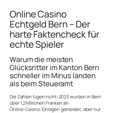
Online Casino
Echtgeld Bern – Der
harte Faktencheck für
echte Spieler
Warum die meisten
Glücksritter im Kanton Bern
schneller im Minus landen
als beim Steueramt
Die Zahlen lügen nicht: 2023 wurden in Bern
über 1,2 Millionen Franken an
Online‑Casino‑Einlagen gemeldet, aber nur