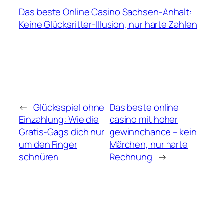
Das beste Online Casino Sachsen-Anhalt:
Keine Glücksritter-Illusion, nur harte Zahlen
←
Glücksspiel ohne
Das beste online
Einzahlung: Wie die
casino mit hoher
Gratis‑Gags dich nur
gewinnchance – kein
um den Finger
Märchen, nur harte
schnüren
Rechnung
→