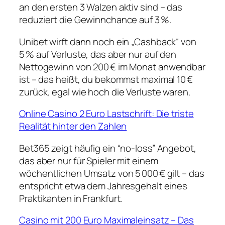
an den ersten 3 Walzen aktiv sind – das
reduziert die Gewinnchance auf 3 %.
Unibet wirft dann noch ein „Cashback“ von
5 % auf Verluste, das aber nur auf den
Nettogewinn von 200 € im Monat anwendbar
ist – das heißt, du bekommst maximal 10 €
zurück, egal wie hoch die Verluste waren.
Online Casino 2 Euro Lastschrift: Die triste
Realität hinter den Zahlen
Bet365 zeigt häufig ein “no‑loss” Angebot,
das aber nur für Spieler mit einem
wöchentlichen Umsatz von 5 000 € gilt – das
entspricht etwa dem Jahresgehalt eines
Praktikanten in Frankfurt.
Casino mit 200 Euro Maximal­einsatz – Das