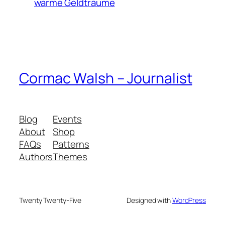
warme Geldträume
Cormac Walsh – Journalist
Blog
Events
About
Shop
FAQs
Patterns
Authors
Themes
Twenty Twenty-Five
Designed with
WordPress