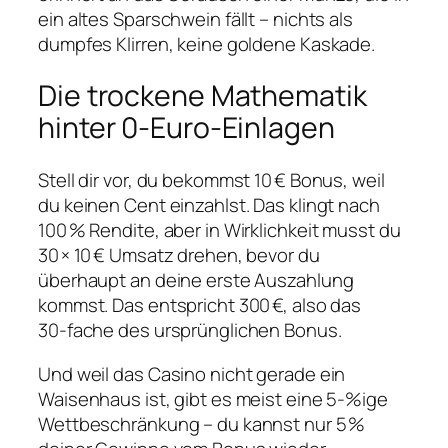
ein altes Sparschwein fällt – nichts als
dumpfes Klirren, keine goldene Kaskade.
Die trockene Mathematik
hinter 0‑Euro‑Einlagen
Stell dir vor, du bekommst 10 € Bonus, weil
du keinen Cent einzahlst. Das klingt nach
100 % Rendite, aber in Wirklichkeit musst du
30 × 10 € Umsatz drehen, bevor du
überhaupt an deine erste Auszahlung
kommst. Das entspricht 300 €, also das
30‑fache des ursprünglichen Bonus.
Und weil das Casino nicht gerade ein
Waisenhaus ist, gibt es meist eine 5‑%ige
Wett­beschränkung – du kannst nur 5 %