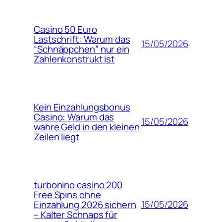
Casino 50 Euro
Lastschrift: Warum das
15/05/2026
“Schnäppchen” nur ein
Zahlenkonstrukt ist
Kein Einzahlungsbonus
Casino: Warum das
15/05/2026
wahre Geld in den kleinen
Zeilen liegt
turbonino casino 200
Free Spins ohne
15/05/2026
Einzahlung 2026 sichern
– Kalter Schnaps für