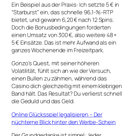
Ein Beispiel aus der Praxis: Ich setzte 5 € in
“Starburst” ein, das schnelle 96,1‑%‑RTP
bietet, und gewann 6,20 € nach 12 Spins.
Doch die Bonusbedingungen forderten
einen Umsatz von 300 €, also weitere 48 ×
5 € Einsätze. Das ist mehr Aufwand als ein
ganzes Wochenende im Freizeitpark.
Gonzo’s Quest, mit seiner höheren
Volatilität, fühlt sich an wie der Versuch,
einen Bullen zu zähmen, während das
Casino dich gleichzeitig mit einem klebrigen
Band hält. Das Resultat? Du verlierst schnell
die Geduld und das Geld.
Online Glücksspiel legalisieren – Der
nüchterne Blick hinter den Werbe‑Schein
Der Grundgedanke ist simpel: Jeder