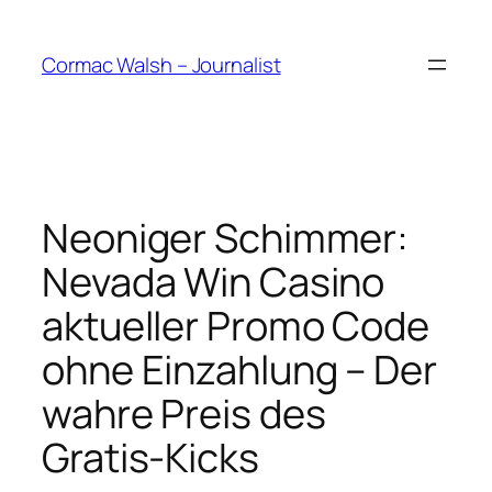
Skip
to
Cormac Walsh – Journalist
content
Neoniger Schimmer:
Nevada Win Casino
aktueller Promo Code
ohne Einzahlung – Der
wahre Preis des
Gratis‑Kicks