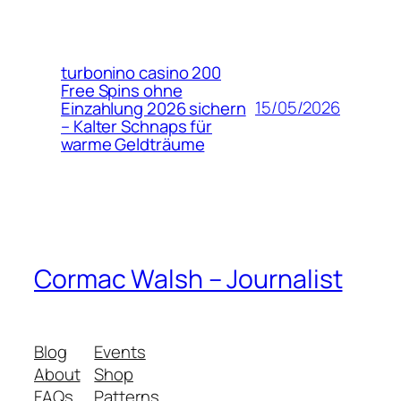
turbonino casino 200
Free Spins ohne
15/05/2026
Einzahlung 2026 sichern
– Kalter Schnaps für
warme Geldträume
Cormac Walsh – Journalist
Blog
Events
About
Shop
FAQs
Patterns