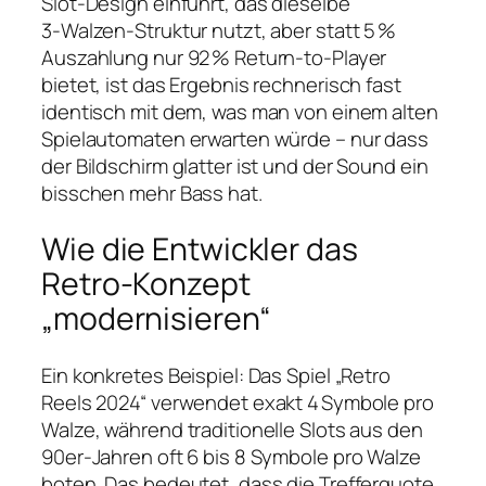
Slot‑Design einführt, das dieselbe
3‑Walzen‑Struktur nutzt, aber statt 5 %
Auszahlung nur 92 % Return‑to‑Player
bietet, ist das Ergebnis rechnerisch fast
identisch mit dem, was man von einem alten
Spielautomaten erwarten würde – nur dass
der Bildschirm glatter ist und der Sound ein
bisschen mehr Bass hat.
Wie die Entwickler das
Retro‑Konzept
„modernisieren“
Ein konkretes Beispiel: Das Spiel „Retro
Reels 2024“ verwendet exakt 4 Symbole pro
Walze, während traditionelle Slots aus den
90er‑Jahren oft 6 bis 8 Symbole pro Walze
boten. Das bedeutet, dass die Trefferquote