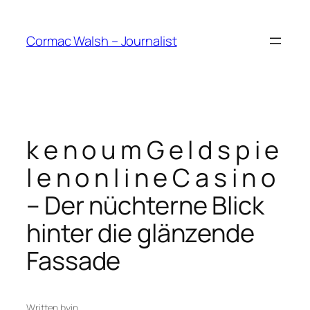
Skip
to
Cormac Walsh – Journalist
content
k e n o u m G e l d s p i e
l e n o n l i n e C a s i n o
– Der nüchterne Blick
hinter die glänzende
Fassade
Written by
in