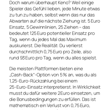
Doch warum überhaupt Keno? Weil einige
Spieler das Gefühl lieben, jede Minute etwas
zu tun zu haben, selbst wenn das nur das
Abwarten auf die nächste Ziehung ist. 5 Euro
Einsatz, 5 Gewinnlinien, 25 Ziehen – das
bedeutet 125 Euro potentieller Einsatz pro
Tag, wenn du jedes Mal das Maximum
auskurierst. Die Realität: Du verlierst
durchschnittlich 0,75 Euro pro Zeile, also
rund 93 Euro pro Tag, wenn du alles spielst.
Die meisten Plattformen bieten eine
„Cash‑Back“-Option von 5 % an, was du als
1,25‑Euro‑Rückzahlung bei einem
25‑Euro‑Einsatz interpretierst. In Wirklichkeit
musst du dafür weitere 2 Euro einsetzen, um
die Bonusbedingungen zu erfüllen. Das ist
mathematisch ein Verlust von 0,75 Euro,