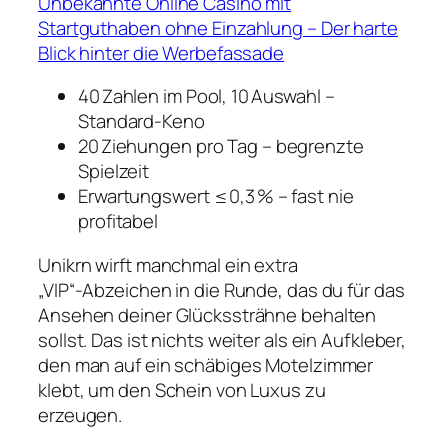
Unbekannte Online Casino mit
Startguthaben ohne Einzahlung – Der harte
Blick hinter die Werbefassade
40 Zahlen im Pool, 10 Auswahl –
Standard‑Keno
20 Ziehungen pro Tag – begrenzte
Spielzeit
Erwartungswert ≤ 0,3 % – fast nie
profitabel
Unikrn wirft manchmal ein extra
„VIP“‑Abzeichen in die Runde, das du für das
Ansehen deiner Glückssträhne behalten
sollst. Das ist nichts weiter als ein Aufkleber,
den man auf ein schäbiges Motelzimmer
klebt, um den Schein von Luxus zu
erzeugen.