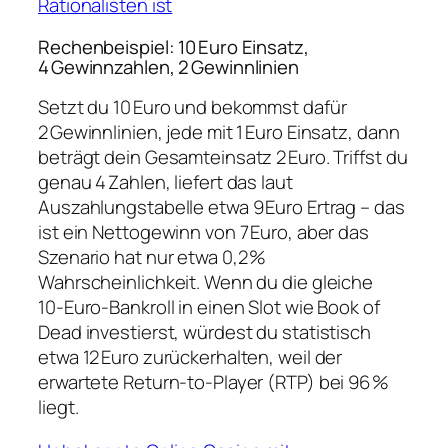
Rationalisten ist
Rechenbeispiel: 10 Euro Einsatz,
4 Gewinnzahlen, 2 Gewinnlinien
Setzt du 10 Euro und bekommst dafür
2 Gewinnlinien, jede mit 1 Euro Einsatz, dann
beträgt dein Gesamteinsatz 2 Euro. Triffst du
genau 4 Zahlen, liefert das laut
Auszahlungstabelle etwa 9 Euro Ertrag – das
ist ein Nettogewinn von 7 Euro, aber das
Szenario hat nur etwa 0,2 %
Wahrscheinlichkeit. Wenn du die gleiche
10‑Euro‑Bankroll in einen Slot wie Book of
Dead investierst, würdest du statistisch
etwa 12 Euro zurückerhalten, weil der
erwartete Return‑to‑Player (RTP) bei 96 %
liegt.