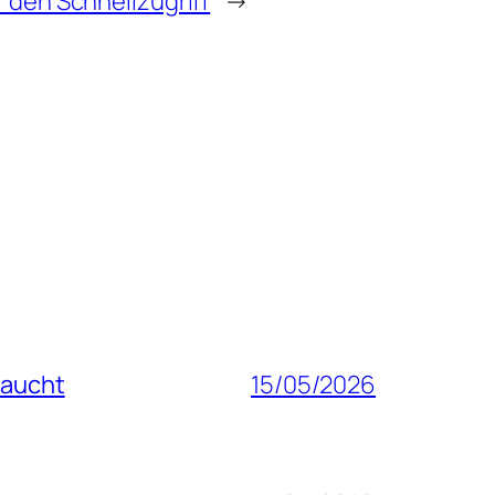
 den Schnellzugriff
→
raucht
15/05/2026