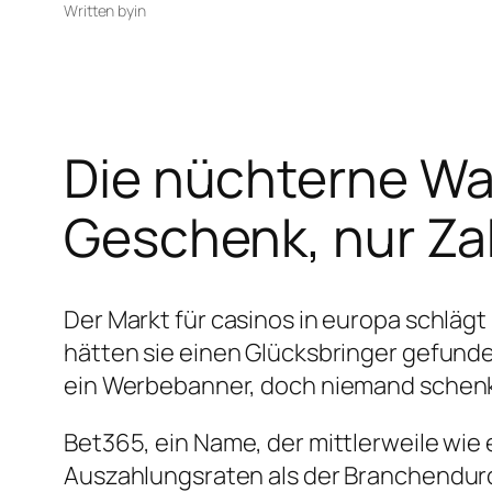
Written by
in
Die nüchterne Wah
Geschenk, nur Za
Der Markt für casinos in europa schlägt m
hätten sie einen Glücksbringer gefunden
ein Werbebanner, doch niemand schenkt
Bet365, ein Name, der mittlerweile wie
Auszahlungsraten als der Branchendurch