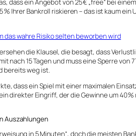
das, dass ein Angebot von 25 € „free“ bei ein
5 % Ihrer Bankroll riskieren – das ist kaum ei
 das wahre Risiko selten beworben wird
sehen die Klausel, die besagt, dass Verlustli
Limit nach 15 Tagen und muss eine Sperre von 7
 bereits weg ist.
rkte, dass ein Spiel mit einer maximalen Einsa
t ein direkter Eingriff, der die Gewinne um 40
len Auszahlungen
erweisung in 5 Minuten“, doch die meisten B