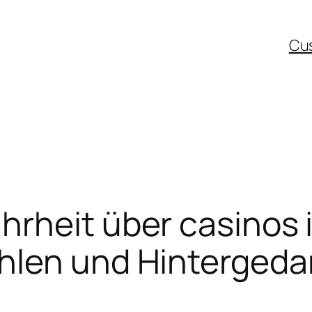
Cu
rheit über casinos i
hlen und Hinterged