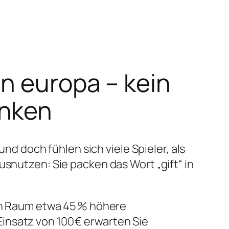
n europa – kein
anken
und doch fühlen sich viele Spieler, als
usnutzen: Sie packen das Wort „gift“ in
hen Raum etwa 45 % höhere
insatz von 100 € erwarten Sie