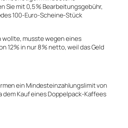
en Sie mit 0,5 % Bearbeitungsgebühr,
 jedes 100‑Euro‑Scheine‑Stück
en wollte, musste wegen eines
 12 % in nur 8 % netto, weil das Geld
ormen ein Mindesteinzahlungslimit von
etwa dem Kauf eines Doppelpack‑Kaffees