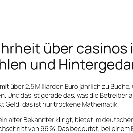
rheit über casinos i
hlen und Hinterged
it über 2,5 Milliarden Euro jährlich zu Buche, 
. Und das ist gerade das, was die Betreiber a
 Geld, das ist nur trockene Mathematik.
 ein alter Bekannter klingt, bietet im deutsc
schnitt von 96 %. Das bedeutet, bei einem E