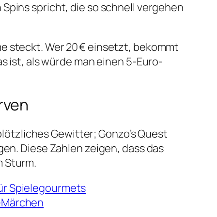
Spins spricht, die so schnell vergehen
me steckt. Wer 20 € einsetzt, bekommt
as ist, als würde man einen 5‑Euro-
rven
 plötzliches Gewitter; Gonzo’s Quest
gen. Diese Zahlen zeigen, dass das
m Sturm.
ür Spielegourmets
g‑Märchen