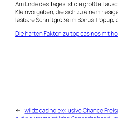
Am Ende des Tages ist die größte Täus
Kleinvorgaben, die sich zu einem riesig
lesbare Schriftgröße im Bonus‑Popup, d
Die harten Fakten zu top casinos mit h
←
wildz casino exklusive Chance Freispi