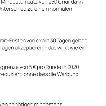
em Mindestumsatz von 250 € nur dann
n Unterschied zu einem normalen
mit‑Fristen von exakt 30 Tagen gelten.
 Tagen akzeptieren – das wirkt wie ein
tzgrenze von 5 € pro Runde in 2020
 % reduziert, ohne dass die Werbung
anken benötigen mindestens