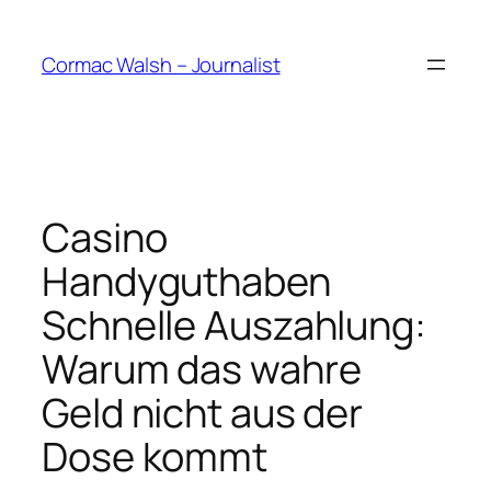
Skip
to
Cormac Walsh – Journalist
content
Casino
Handyguthaben
Schnelle Auszahlung:
Warum das wahre
Geld nicht aus der
Dose kommt