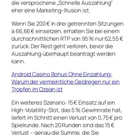
die versprochene „Schnelle Auszahlung“
eher eine Marketing‑Illusion ist.
Wenn Sie 200 € in drei getrennten Sitzungen
à 66,66 € einsetzen, erhalten Sie bei einem
durchschnittlichen RTP von 95 % nur 62,55 €
zurück. Der Rest geht verloren, bevor die
Auszahlung überhaupt beantragt werden
kann.
Android Casino Bonus Ohne Einzahlung:
Warum der vermeintliche Geldregen nur ein
Tropfen im Ozean ist
Ein weiteres Szenario: 15 € Einsatz auf ein
High‑Volatility‑Slot, das 5 % Gewinnrate hat,
liefert im Schnitt einen Verlust von 0,75 € pro
Spielrunde. Nach 20 Runden sind das 15 €
Verlust – genau die Summe, die Sie