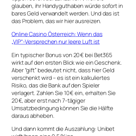
glauben, ihr Handyguthaben würde sofort in
bares Geld verwandelt werden. Und das ist
das Problem, das wir hier ausreizen.
Online Casino Österreich: Wenn das
„VIP“‑Versprechen nur leere Luft ist
Ein typischer Bonus von 20 € bei Bet365
wirkt auf den ersten Blick wie ein Geschenk.
Aber “gift” bedeutet nicht, dass hier Geld
verschenkt wird – es ist ein kalkuliertes
Risiko, das die Bank auf den Spieler
verlagert. Zahlen Sie 10 € ein, erhalten Sie
20 €, aber erst nach 7‑tägiger
Umsatzbedingung können Sie die Hälfte
daraus abheben.
Und dann kommt die Auszahlung: Unibet