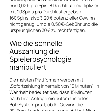
nur 0,02 € pro Spin. 8 Durchläufe multipliziert
mit 20 Spins pro Durchlauf ergeben
160 Spins, also 3,20 € potenzieller Gewinn –
nicht genug, um die 0,50 €‑Gebühr und die
ursprünglichen 30 € zu rechtfertigen.
Wie die schnelle
Auszahlung die
Spielerpsychologie
manipuliert
Die meisten Plattformen werben mit
„Sofortzahlung innerhalb von 15 Minuten“. In
Wahrheit bedeutet das, dass 15 Minuten
nach Ihrer Anfrage ein automatisiertes
Bot‑System prüft, ob Ihr Gewinn die
20‑Euro‑Mindestgrenze erreicht hat. Nicht