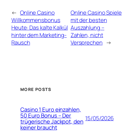
←
Online Casino
Online Casino Spiele
Willkommensbonus
mit der besten
Heute: Das kalte Kalkül
Auszahlung –
hinter dem Marketing-
Zahlen, nicht
Rausch
Versprechen
→
MORE POSTS
Casino 1 Euro einzahlen,
50 Euro Bonus – Der
15/05/2026
trügerische Jackpot, den
keiner braucht