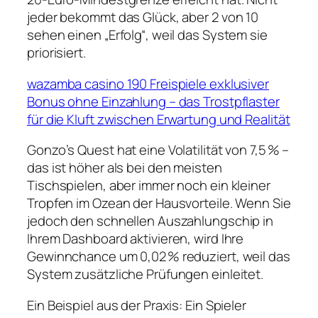
jeder bekommt das Glück, aber 2 von 10
sehen einen „Erfolg“, weil das System sie
priorisiert.
wazamba casino 190 Freispiele exklusiver
Bonus ohne Einzahlung – das Trostpflaster
für die Kluft zwischen Erwartung und Realität
Gonzo’s Quest hat eine Volatilität von 7,5 % –
das ist höher als bei den meisten
Tischspielen, aber immer noch ein kleiner
Tropfen im Ozean der Hausvorteile. Wenn Sie
jedoch den schnellen Auszahlungschip in
Ihrem Dashboard aktivieren, wird Ihre
Gewinnchance um 0,02 % reduziert, weil das
System zusätzliche Prüfungen einleitet.
Ein Beispiel aus der Praxis: Ein Spieler