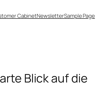
stomer Cabinet
Newsletter
Sample Page
rte Blick auf die