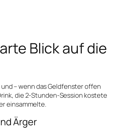
rte Blick auf die
n und – wenn das Geldfenster offen
 Drink, die 2‑Stunden‑Session kostete
ser einsammelte.
nd Ärger