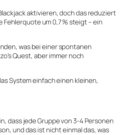
Blackjack aktivieren, doch das reduziert
 Fehlerquote um 0,7 % steigt – ein
tunden, was bei einer spontanen
Gonzo’s Quest, aber immer noch
 das System einfach einen kleinen,
arin, dass jede Gruppe von 3‑4 Personen
son, und das ist nicht einmal das, was