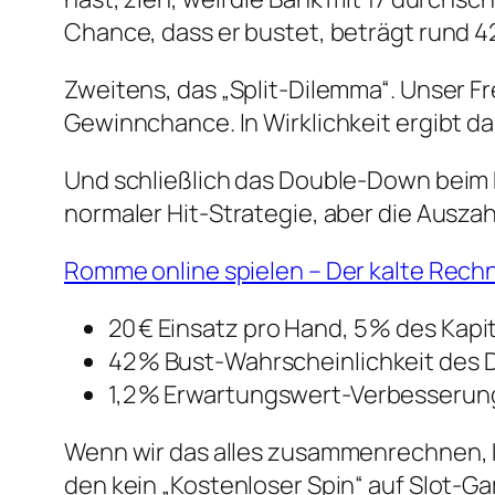
Chance, dass er bustet, beträgt rund 4
Zweitens, das „Split‑Dilemma“. Unser Fr
Gewinnchance. In Wirklichkeit ergibt das
Und schließlich das Double‑Down beim Dea
normaler Hit‑Strategie, aber die Auszah
Romme online spielen – Der kalte Rechn
20 € Einsatz pro Hand, 5 % des Kapi
42 % Bust‑Wahrscheinlichkeit des D
1,2 % Erwartungswert-Verbesserung
Wenn wir das alles zusammenrechnen, ko
den kein „Kostenloser Spin“ auf Slot‑Ga