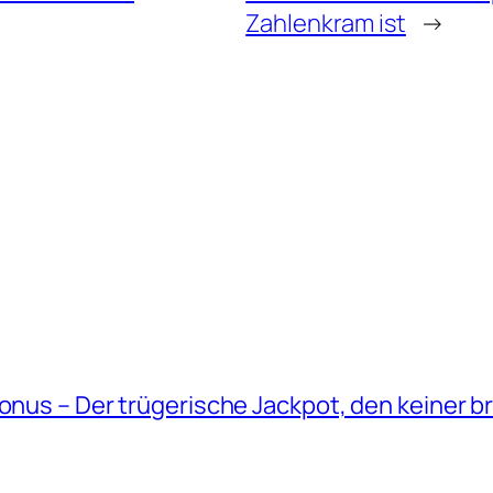
Zahlenkram ist
→
Bonus – Der trügerische Jackpot, den keiner b