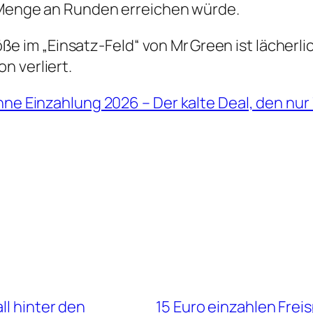
e Menge an Runden erreichen würde.
größe im „Einsatz‑Feld“ von Mr Green ist lächerli
n verliert.
hne Einzahlung 2026 – Der kalte Deal, den nur
ll hinter den
15 Euro einzahlen Frei