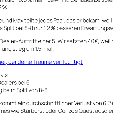
2 %.
eund Max teilte jedes Paar, das er bekam, weil
 Split bei 8‑8 nur 1,2 % besseren Erwartungswe
ler‑Auftritt einer 5. Wir setzten 40 €, weil d
lung stieg um 1,5‑mal.
er, der deine Träume verflüchtigt
tals
ealers bei 6
 beim Split von 8‑8
mmt ein durchschnittlicher Verlust von 6,2 €
mes wie Starburst oder Gonzo’s Quest ausglei