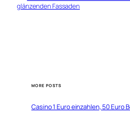
glänzenden Fassaden
MORE POSTS
Casino 1 Euro einzahlen, 50 Euro 