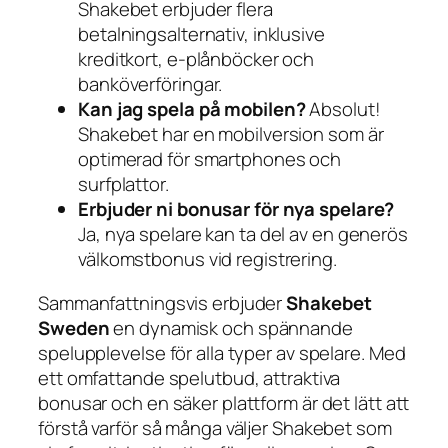
Shakebet erbjuder flera
betalningsalternativ, inklusive
kreditkort, e-plånböcker och
banköverföringar.
Kan jag spela på mobilen?
Absolut!
Shakebet har en mobilversion som är
optimerad för smartphones och
surfplattor.
Erbjuder ni bonusar för nya spelare?
Ja, nya spelare kan ta del av en generös
välkomstbonus vid registrering.
Sammanfattningsvis erbjuder
Shakebet
Sweden
en dynamisk och spännande
spelupplevelse för alla typer av spelare. Med
ett omfattande spelutbud, attraktiva
bonusar och en säker plattform är det lätt att
förstå varför så många väljer Shakebet som