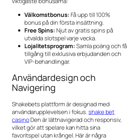
viktigaste bonusarna:
Välkomstbonus:
Få upp till 100%
bonus på din första insättning.
Free Spins:
Njut av gratis spins på
utvalda slotspel varje vecka.
Lojalitetsprogram:
Samla poäng och få
tillgång till exklusiva erbjudanden och
VIP-behandlingar.
Användardesign och
Navigering
Shakebets plattform är designad med
användarupplevelsen i fokus.
shake bet
casino
Den är lättnavigerad och responsiv,
vilket gör att spelare kan hitta sina
favoritspel utan krångel. Här är några