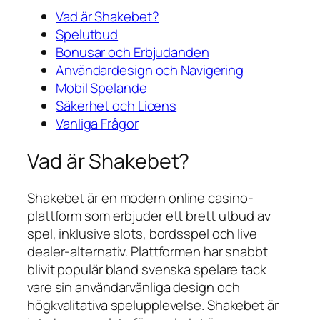
Vad är Shakebet?
Spelutbud
Bonusar och Erbjudanden
Användardesign och Navigering
Mobil Spelande
Säkerhet och Licens
Vanliga Frågor
Vad är Shakebet?
Shakebet
är en modern online casino-
plattform som erbjuder ett brett utbud av
spel, inklusive slots, bordsspel och live
dealer-alternativ. Plattformen har snabbt
blivit populär bland svenska spelare tack
vare sin användarvänliga design och
högkvalitativa spelupplevelse. Shakebet är