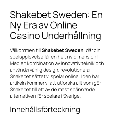
Shakebet Sweden: En
Ny Era av Online
Casino Underhållning
Välkommen till
Shakebet Sweden
, där din
spelupplevelse får en helt ny dimension!
Med en kombination av innovativ teknik och
användarvänlig design, revolutionerar
Shakebet sättet vi spelar online. I den här
artikeln kommer vi att utforska allt som gör
Shakebet till ett av de mest spännande
alternativen för spelare i Sverige.
Innehållsförteckning