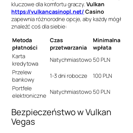
kluczowe dla komfortu graczy.
Vulkan
https://vulkancasinopl.net/
Casino
zapewnia różnorodne opcje, aby każdy mógł
znaleźć coś dla siebie:
Metoda
Czas
Minimalna
płatności
przetwarzania
wpłata
Karta
Natychmiastowo
50 PLN
kredytowa
Przelew
1-3 dni robocze
100 PLN
bankowy
Portfele
Natychmiastowo
50 PLN
elektroniczne
Bezpieczeństwo w Vulkan
Vegas