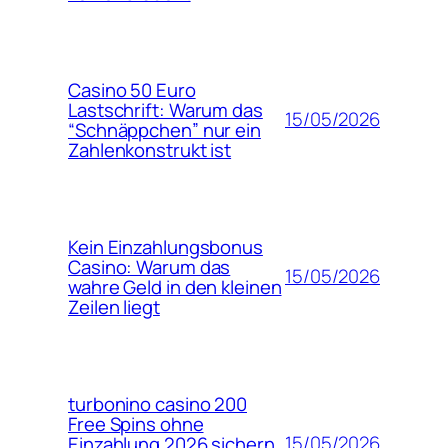
Casino 50 Euro
Lastschrift: Warum das
15/05/2026
“Schnäppchen” nur ein
Zahlenkonstrukt ist
Kein Einzahlungsbonus
Casino: Warum das
15/05/2026
wahre Geld in den kleinen
Zeilen liegt
turbonino casino 200
Free Spins ohne
15/05/2026
Einzahlung 2026 sichern