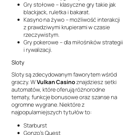
Gry stołowe – klasyczne gry takie jak
blackjack, ruletka i bakarat.
Kasyno na żywo – możliwość interakcji
z prawdziwymi krupierami w czasie
rzeczywistym.
Gry pokerowe – dla miłośników strategii
i rywalizacji.
Sloty
Sloty są zdecydowanym faworytem wśród
graczy. W
Vulkan Casino
znajdziesz setki
automatów, które oferują różnorodne
tematy, funkcje bonusowe oraz szanse na
ogromne wygrane. Niektóre z
najpopularniejszych tytułów to:
Starburst
Gonzo’s Quest