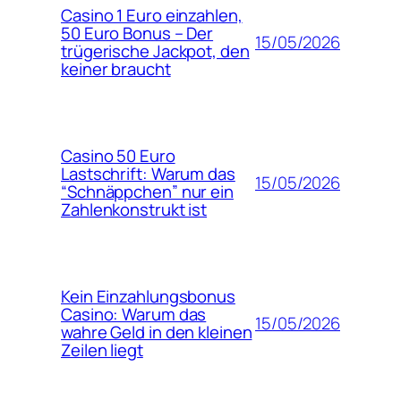
Casino 1 Euro einzahlen,
50 Euro Bonus – Der
15/05/2026
trügerische Jackpot, den
keiner braucht
Casino 50 Euro
Lastschrift: Warum das
15/05/2026
“Schnäppchen” nur ein
Zahlenkonstrukt ist
Kein Einzahlungsbonus
Casino: Warum das
15/05/2026
wahre Geld in den kleinen
Zeilen liegt