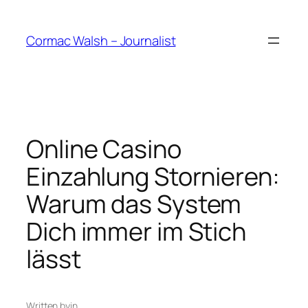
Skip
to
Cormac Walsh – Journalist
content
Online Casino
Einzahlung Stornieren:
Warum das System
Dich immer im Stich
lässt
Written by
in