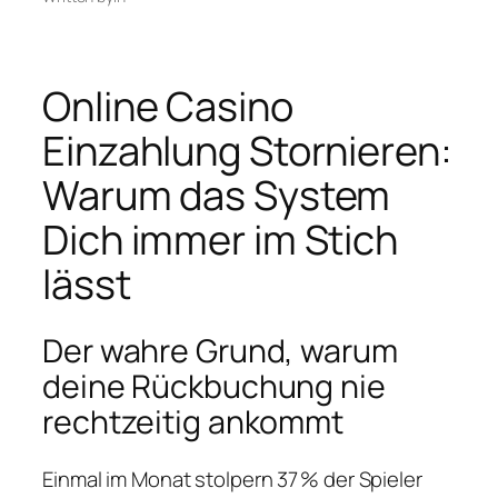
Online Casino
Einzahlung Stornieren:
Warum das System
Dich immer im Stich
lässt
Der wahre Grund, warum
deine Rückbuchung nie
rechtzeitig ankommt
Einmal im Monat stolpern 37 % der Spieler