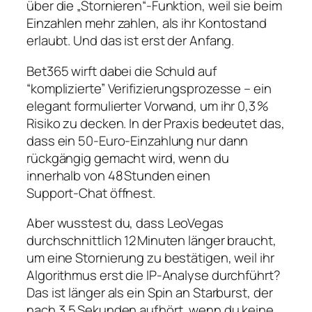
über die „Stornieren“-Funktion, weil sie beim
Einzahlen mehr zahlen, als ihr Kontostand
erlaubt. Und das ist erst der Anfang.
Bet365 wirft dabei die Schuld auf
“komplizierte” Verifizierungsprozesse – ein
elegant formulierter Vorwand, um ihr 0,3 %
Risiko zu decken. In der Praxis bedeutet das,
dass ein 50‑Euro‑Einzahlung nur dann
rückgängig gemacht wird, wenn du
innerhalb von 48 Stunden einen
Support‑Chat öffnest.
Aber wusstest du, dass LeoVegas
durchschnittlich 12 Minuten länger braucht,
um eine Stornierung zu bestätigen, weil ihr
Algorithmus erst die IP‑Analyse durchführt?
Das ist länger als ein Spin an Starburst, der
nach 3,5 Sekunden aufhört, wenn du keine