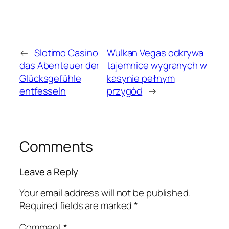
←
Slotimo Casino
Wulkan Vegas odkrywa
das Abenteuer der
tajemnice wygranych w
Glücksgefühle
kasynie pełnym
entfesseln
przygód
→
Comments
Leave a Reply
Your email address will not be published.
Required fields are marked
*
Comment
*