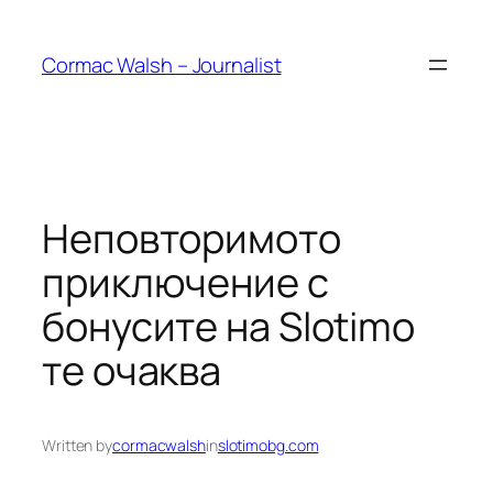
Skip
to
Cormac Walsh – Journalist
content
Неповторимото
приключение с
бонусите на Slotimo
те очаква
Written by
cormacwalsh
in
slotimobg.com