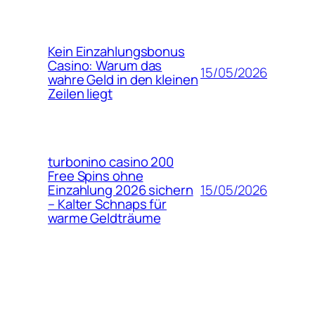
Kein Einzahlungsbonus
Casino: Warum das
15/05/2026
wahre Geld in den kleinen
Zeilen liegt
turbonino casino 200
Free Spins ohne
15/05/2026
Einzahlung 2026 sichern
– Kalter Schnaps für
warme Geldträume