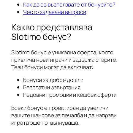
Как да се възползвате от бонусите?
Често задавани въпроси
Какво представлява
Slotimo бонус?
Slotimo бонус
е уникална оферта, която
привлича нови играчи и задържа старите.
Тези бонуси могат да включват:
Бонуси за добре дошли
Безплатни завъртания
Редовни промоции и кешбек оферти
Всеки бонус е проектиран да увеличи
вашите шансове за печалба и да направи
играта още по-вълнуваща.