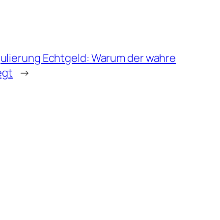
ulierung Echtgeld: Warum der wahre
egt
→