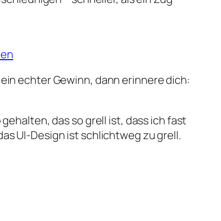
hen
 ein echter Gewinn, dann erinnere dich:
ehalten, das so grell ist, dass ich fast
as UI-Design ist schlichtweg zu grell.