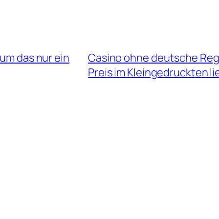
rum das nur ein
Casino ohne deutsche Reg
Preis im Kleingedruckten li