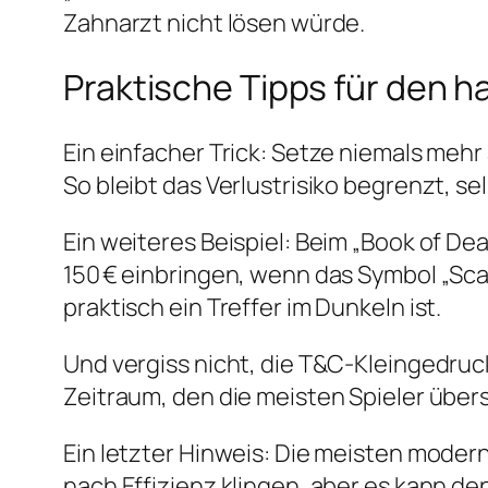
Zahnarzt nicht lösen würde.
Praktische Tipps für den h
Ein einfacher Trick: Setze niemals mehr
So bleibt das Verlustrisiko begrenzt, se
Ein weiteres Beispiel: Beim „Book of Dea
150 € einbringen, wenn das Symbol „Scat
praktisch ein Treffer im Dunkeln ist.
Und vergiss nicht, die T&C‑Kleingedruckte
Zeitraum, den die meisten Spieler über
Ein letzter Hinweis: Die meisten modern
nach Effizienz klingen, aber es kann den