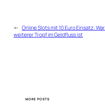
←
Online Slots mit 10 Euro Einsatz: Wa
weiterer Tropf im Geldfluss ist
MORE POSTS