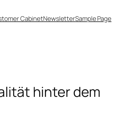
stomer Cabinet
Newsletter
Sample Page
alität hinter dem