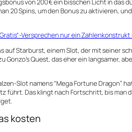
sbonus von 200 € ein bisschen Licht in das düs
man 20 Spins, um den Bonus zu aktivieren, und
„Gratis“-Versprechen nur ein Zahlenkonstrukt 
s auf Starburst, einem Slot, der mit seiner sch
zu Gonzo’s Quest, das eher ein langsamer, aber 
Walzen‑Slot namens “Mega Fortune Dragon” hat e
z führt. Das klingt nach Fortschritt, bis man 
dget.
as kosten