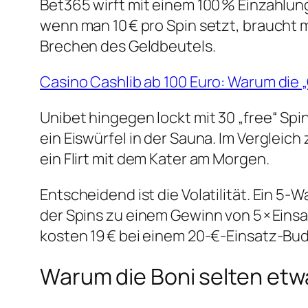
Bet365 wirft mit einem 100 % Einzahlung
wenn man 10 € pro Spin setzt, braucht 
Brechen des Geldbeutels.
Casino Cashlib ab 100 Euro: Warum die 
Unibet hingegen lockt mit 30 „free“ Spin
ein Eiswürfel in der Sauna. Im Vergleich 
ein Flirt mit dem Kater am Morgen.
Entscheidend ist die Volatilität. Ein 5‑
der Spins zu einem Gewinn von 5 × Einsat
kosten 19 € bei einem 20‑€‑Einsatz‑Bu
Warum die Boni selten etw