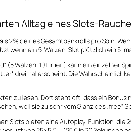
arten Alltag eines Slots‑Rauche
 als 2 % deines Gesamtbankrolls pro Spin. Wenn
lbst wenn ein 5‑Walzen‑Slot plötzlich ein 5‑ma
d“ (5 Walzen, 10 Linien) kann ein einzelner Spi
ter“ dreimal erscheint. Die Wahrscheinlichkei
n zu lesen. Dort steht oft, dass ein Bonus nur 
sehen, weil sie zu sehr vom Glanz des „free“ 
en Slots bieten eine Autoplay‑Funktion, die 2
 Verlust von 25 × 5 € = 125 € in 30 Sekunden b