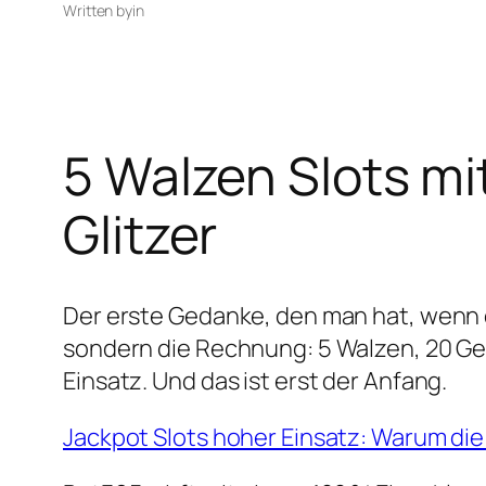
Written by
in
5 Walzen Slots mit
Glitzer
Der erste Gedanke, den man hat, wenn e
sondern die Rechnung: 5 Walzen, 20 Gewi
Einsatz. Und das ist erst der Anfang.
Jackpot Slots hoher Einsatz: Warum die