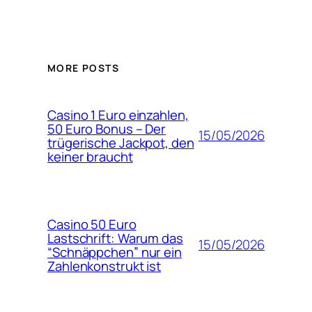
MORE POSTS
Casino 1 Euro einzahlen,
50 Euro Bonus – Der
15/05/2026
trügerische Jackpot, den
keiner braucht
Casino 50 Euro
Lastschrift: Warum das
15/05/2026
“Schnäppchen” nur ein
Zahlenkonstrukt ist