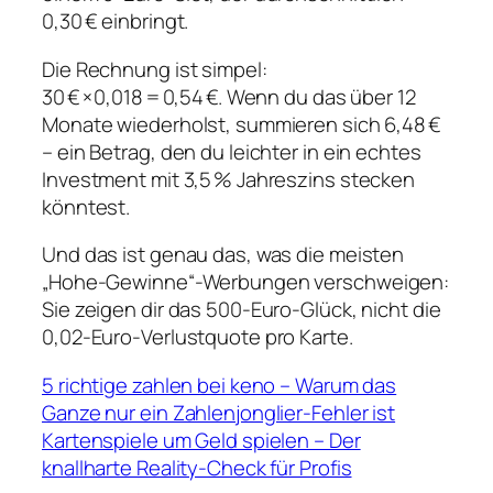
0,30 € einbringt.
Die Rechnung ist simpel:
30 € × 0,018 = 0,54 €. Wenn du das über 12
Monate wiederholst, summieren sich 6,48 €
– ein Betrag, den du leichter in ein echtes
Investment mit 3,5 % Jahreszins stecken
könntest.
Und das ist genau das, was die meisten
„Hohe‑Gewinne“-Werbungen verschweigen:
Sie zeigen dir das 500‑Euro‑Glück, nicht die
0,02‑Euro‑Verlustquote pro Karte.
5 richtige zahlen bei keno – Warum das
Ganze nur ein Zahlenjonglier-Fehler ist
Kartenspiele um Geld spielen – Der
knallharte Reality‑Check für Profis