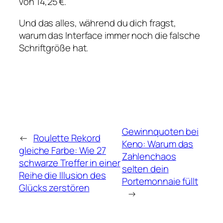
von 14,25 €.
Und das alles, während du dich fragst,
warum das Interface immer noch die falsche
Schriftgröße hat.
Gewinnquoten bei
←
Roulette Rekord
Keno: Warum das
gleiche Farbe: Wie 27
Zahlenchaos
schwarze Treffer in einer
selten dein
Reihe die Illusion des
Portemonnaie füllt
Glücks zerstören
→