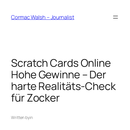
Skip
to
Cormac Walsh – Journalist
content
Scratch Cards Online
Hohe Gewinne – Der
harte Realitäts-Check
für Zocker
Written by
in