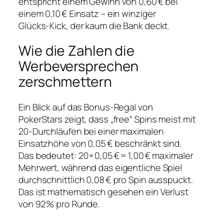
entspricht einem Gewinn von 0,60 € bei
einem 0,10 € Einsatz – ein winziger
Glücks‑Kick, der kaum die Bank deckt.
Wie die Zahlen die
Werbeversprechen
zerschmettern
Ein Blick auf das Bonus‑Regal von
PokerStars zeigt, dass „free“ Spins meist mit
20‑Durchläufen bei einer maximalen
Einsatzhöhe von 0,05 € beschränkt sind.
Das bedeutet: 20 × 0,05 € = 1,00 € maximaler
Mehrwert, während das eigentliche Spiel
durchschnittlich 0,08 € pro Spin ausspuckt.
Das ist mathematisch gesehen ein Verlust
von 92 % pro Runde.