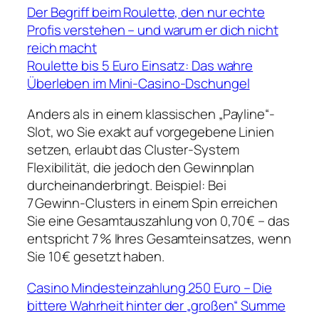
Der Begriff beim Roulette, den nur echte
Profis verstehen – und warum er dich nicht
reich macht
Roulette bis 5 Euro Einsatz: Das wahre
Überleben im Mini‑Casino‑Dschungel
Anders als in einem klassischen „Payline“-
Slot, wo Sie exakt auf vorgegebene Linien
setzen, erlaubt das Cluster‑System
Flexibilität, die jedoch den Gewinn­plan
durcheinanderbringt. Beispiel: Bei
7 Gewinn‑Clusters in einem Spin erreichen
Sie eine Gesamtauszahlung von 0,70 € – das
entspricht 7 % Ihres Gesamteinsatzes, wenn
Sie 10 € gesetzt haben.
Casino Mindesteinzahlung 250 Euro – Die
bittere Wahrheit hinter der „großen“ Summe