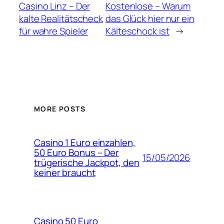
Casino Linz – Der
Kostenlose – Warum
kalte Realitätscheck
das Glück hier nur ein
für wahre Spieler
Kälteschock ist
→
MORE POSTS
Casino 1 Euro einzahlen,
50 Euro Bonus – Der
15/05/2026
trügerische Jackpot, den
keiner braucht
Casino 50 Euro