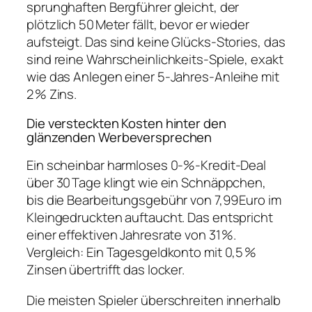
sprunghaften Bergführer gleicht, der
plötzlich 50 Meter fällt, bevor er wieder
aufsteigt. Das sind keine Glücks‑Stories, das
sind reine Wahrscheinlichkeits‑Spiele, exakt
wie das Anlegen einer 5‑Jahres‑Anleihe mit
2 % Zins.
Die versteckten Kosten hinter den
glänzenden Werbeversprechen
Ein scheinbar harmloses 0‑%‑Kredit‑Deal
über 30 Tage klingt wie ein Schnäppchen,
bis die Bearbeitungsgebühr von 7,99 Euro im
Kleingedruckten auftaucht. Das entspricht
einer effektiven Jahresrate von 31 %.
Vergleich: Ein Tagesgeldkonto mit 0,5 %
Zinsen übertrifft das locker.
Die meisten Spieler überschreiten innerhalb