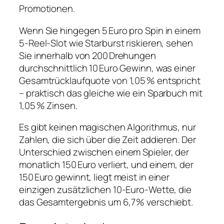
Promotionen.
Wenn Sie hingegen 5 Euro pro Spin in einem
5‑Reel‑Slot wie Starburst riskieren, sehen
Sie innerhalb von 200 Drehungen
durchschnittlich 10 Euro Gewinn, was einer
Gesamtrücklaufquote von 1,05 % entspricht
– praktisch das gleiche wie ein Sparbuch mit
1,05 % Zinsen.
Es gibt keinen magischen Algorithmus, nur
Zahlen, die sich über die Zeit addieren. Der
Unterschied zwischen einem Spieler, der
monatlich 150 Euro verliert, und einem, der
150 Euro gewinnt, liegt meist in einer
einzigen zusätzlichen 10‑Euro‑Wette, die
das Gesamtergebnis um 6,7 % verschiebt.