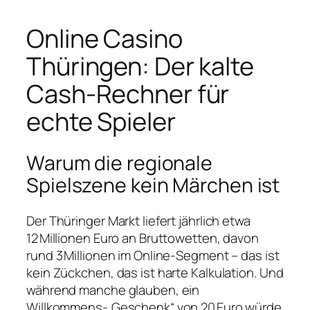
Online Casino
Thüringen: Der kalte
Cash‑Rechner für
echte Spieler
Warum die regionale
Spielszene kein Märchen ist
Der Thüringer Markt liefert jährlich etwa
12 Millionen Euro an Bruttowetten, davon
rund 3 Millionen im Online‑Segment – das ist
kein Zückchen, das ist harte Kalkulation. Und
während manche glauben, ein
Willkommens‑„Geschenk“ von 20 Euro würde