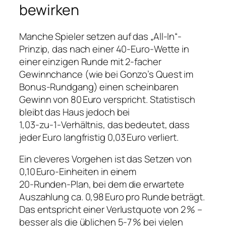
bewirken
Manche Spieler setzen auf das „All‑In“-
Prinzip, das nach einer 40‑Euro‑Wette in
einer einzigen Runde mit 2‑facher
Gewinnchance (wie bei Gonzo’s Quest im
Bonus‑Rundgang) einen scheinbaren
Gewinn von 80 Euro verspricht. Statistisch
bleibt das Haus jedoch bei
1,03‑zu‑1‑Verhältnis, das bedeutet, dass
jeder Euro langfristig 0,03 Euro verliert.
Ein cleveres Vorgehen ist das Setzen von
0,10 Euro‑Einheiten in einem
20‑Runden‑Plan, bei dem die erwartete
Auszahlung ca. 0,98 Euro pro Runde beträgt.
Das entspricht einer Verlustquote von 2 % –
besser als die üblichen 5‑7 % bei vielen