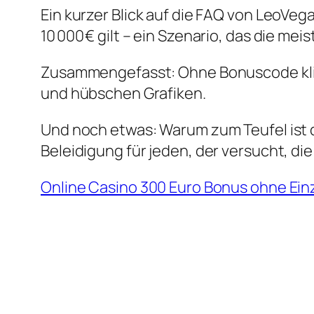
Ein kurzer Blick auf die FAQ von LeoVeg
10 000 € gilt – ein Szenario, das die me
Zusammengefasst: Ohne Bonuscode kling
und hübschen Grafiken.
Und noch etwas: Warum zum Teufel ist d
Beleidigung für jeden, der versucht, di
Online Casino 300 Euro Bonus ohne Ein