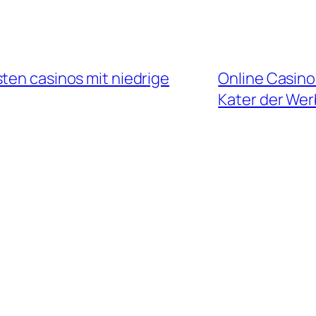
ten casinos mit niedrige
Online Casino
Kater der We