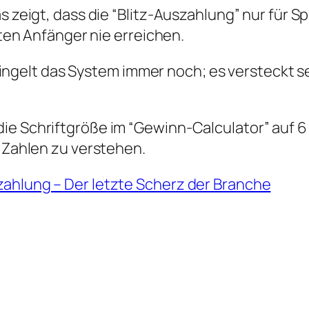
as zeigt, dass die “Blitz‑Auszahlung” nur für 
isten Anfänger nie erreichen.
elt das System immer noch; es versteckt sei
ie Schriftgröße im “Gewinn‑Calculator” auf 6 
e Zahlen zu verstehen.
zahlung – Der letzte Scherz der Branche