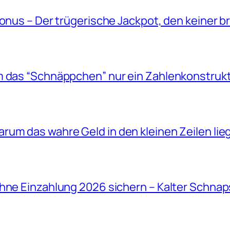
Bonus – Der trügerische Jackpot, den keiner b
m das “Schnäppchen” nur ein Zahlenkonstrukt
um das wahre Geld in den kleinen Zeilen lie
ohne Einzahlung 2026 sichern – Kalter Schnap