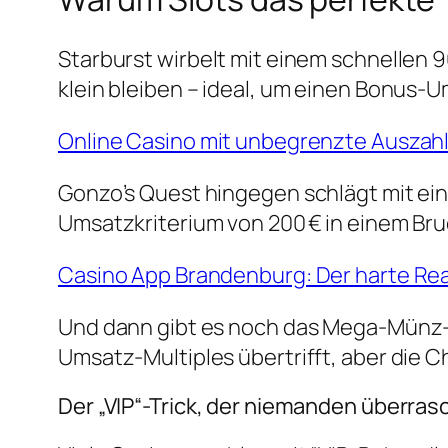
Starburst wirbelt mit einem schnellen 96
klein bleiben – ideal, um einen Bonus‑U
Online Casino mit unbegrenzte Auszah
Gonzo’s Quest hingegen schlägt mit ein
Umsatzkriterium von 200 € in einem Bruc
Casino App Brandenburg: Der harte Rea
Und dann gibt es noch das Mega‑Münz‑J
Umsatz‑Multiples übertrifft, aber die Ch
Der „VIP“-Trick, der niemanden überras