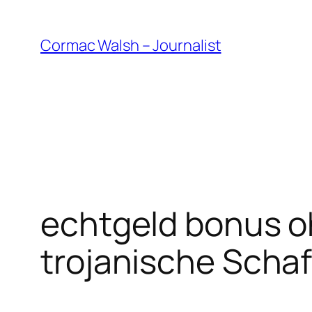
Skip
to
Cormac Walsh – Journalist
content
echtgeld bonus o
trojanische Scha