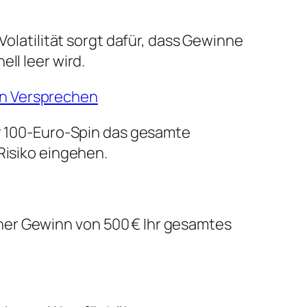
Volatilität sorgt dafür, dass Gewinne
ll leer wird.
en Versprechen
er 100‑Euro‑Spin das gesamte
Risiko eingehen.
ner Gewinn von 500 € Ihr gesamtes