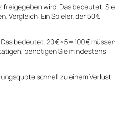
 freigegeben wird. Das bedeutet, Sie
Vergleich: Ein Spieler, der 50 €
 Das bedeutet, 20 € × 5 = 100 € müssen
 tätigen, benötigen Sie mindestens
hlungsquote schnell zu einem Verlust