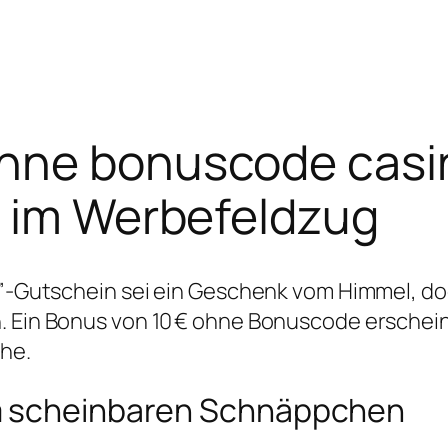
hne bonuscode casi
f im Werbefeldzug
s”‑Gutschein sei ein Geschenk vom Himmel, doch
. Ein Bonus von 10 € ohne Bonuscode erschein
he.
m scheinbaren Schnäppchen