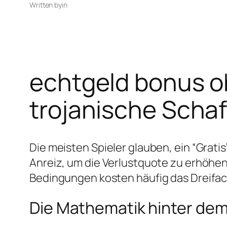
Written by
in
echtgeld bonus o
trojanische Scha
Die meisten Spieler glauben, ein “Grati
Anreiz, um die Verlustquote zu erhöhen
Bedingungen kosten häufig das Dreifac
Die Mathematik hinter de